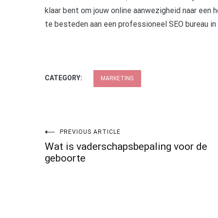
klaar bent om jouw online aanwezigheid naar een ho
te besteden aan een professioneel SEO bureau i
CATEGORY:
MARKETING
Post
PREVIOUS ARTICLE
Wat is vaderschapsbepaling voor de
navigation
geboorte