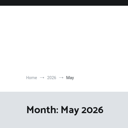
Skip
to
content
Home
2026
May
Month:
May 2026