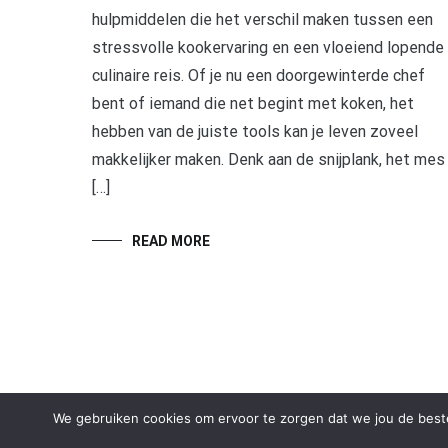
hulpmiddelen die het verschil maken tussen een
stressvolle kookervaring en een vloeiend lopende
culinaire reis. Of je nu een doorgewinterde chef
bent of iemand die net begint met koken, het
hebben van de juiste tools kan je leven zoveel
makkelijker maken. Denk aan de snijplank, het mes
[…]
READ MORE
We gebruiken cookies om ervoor te zorgen dat we jou de beste
Copyright © 2026
FocusNL
. All rights reserved. Theme:
C