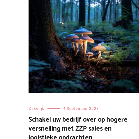
Zakelijk
4 September 2023
Schakel uw bedrijf over op hogere
versnelling met ZZP sales en
logistieke opdrachten