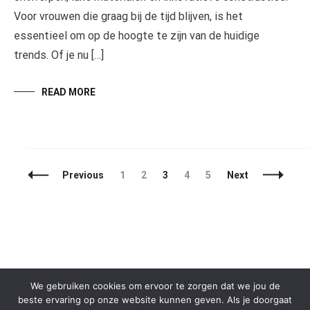
Voor vrouwen die graag bij de tijd blijven, is het
essentieel om op de hoogte te zijn van de huidige
trends. Of je nu […]
READ MORE
Posts
Page
Page
Page
Page
Page
Previous
1
2
3
4
5
Next
Navigation
We gebruiken cookies om ervoor te zorgen dat we jou de
beste ervaring op onze website kunnen geven. Als je doorgaat